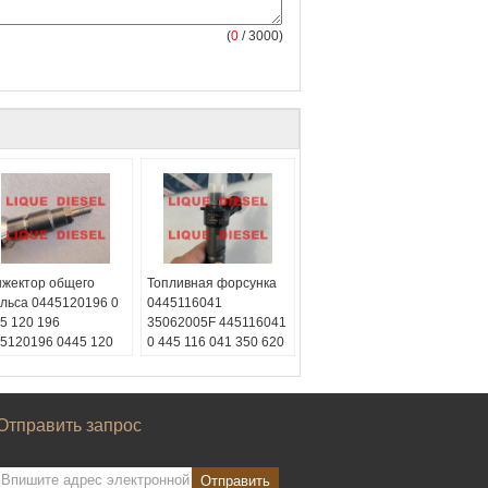
(
0
/ 3000)
жектор общего
Топливная форсунка
льса 0445120196 0
0445116041
5 120 196
35062005F 445116041
5120196 0445 120
0 445 116 041 350 620
6
05F 0445116 041
айп:
жидкий
Скайп:
жидкий
зель2012
дизель2012
чат:
Вичат:
Отправить запрос
8615153887217
008615153887217
hatsApp:
+86
WhatsApp:
+86
153887217
15153887217
Отправить