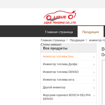
Главная страница
Продукция
Главная страница
Продукция
инжектор т
Стены завишут
Все продукты
B
0
инжектор топлива бош
Инжектор топлива Дэлфи
Инжектор топлива DENSO
Инжектор топлива кота
Другой инжектор
Форсунки горючего BOSCH-DELPHI-
DENSO