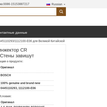
ка:
0086-15153887217
Russian
search
онтактные данные
445110293/1112100-E06 для Великой Китайской
инжектор CR
 Стены завишут
ция о продукте:
Оригинал
BOSCH
100% genuine and brand new
0445110293, 1112100-E06
Условия:
Оригинал