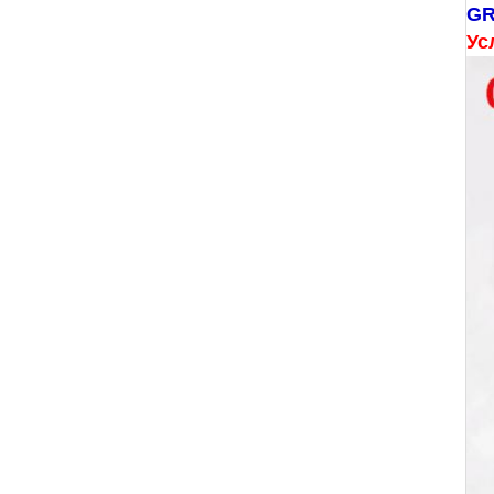
GR
Ус