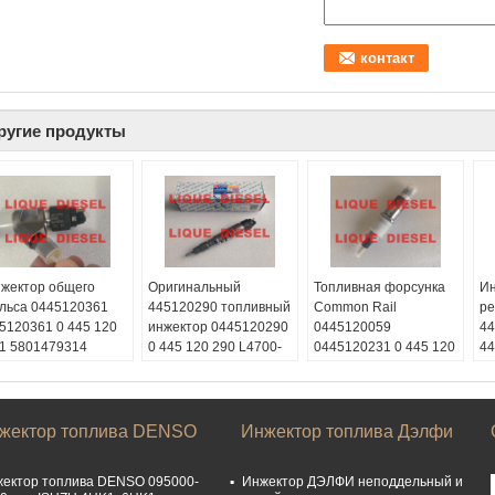
ругие продукты
жектор общего
Оригинальный
Топливная форсунка
Ин
льса 0445120361
445120290 топливный
Common Rail
ре
5120361 0 445 120
инжектор 0445120290
0445120059
44
1 5801479314
0 445 120 290 L4700-
0445120231 0 445 120
44
айп:
жидкий
1112100A-A38
059 0 445 120 231 для
19
зель2012
L47001112100AA38
4945969 3976372
Ск
чат:
L4700-A-A38
5263262
ди
8615153887217
Скайп:
жидкий
Скайп:
жидкий
Ви
жектор топлива DENSO
Инжектор топлива Дэлфи
atsApp:
+86
дизель2012
дизель2012
00
153887217
Вичат:
Вичат:
W
ектор топлива DENSO 095000-
Инжектор ДЭЛФИ неподдельный и
ектронная почта:
008615153887217
008615153887217
15