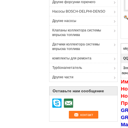
Другие форсунки горючего
Насосы BOSCH-DELPHI-DENSO
Другие насосы
Клапаны коллектора системы
впрыска топлива
Датчики коллектора системы
sk
впрыска топлива
комплекты для ремонта
QQ
Турбонагнетатель
Эл
поч
Другие части
Им
Но
Оставьте нам сообщение
Но
Пр
GR
GR
Ма