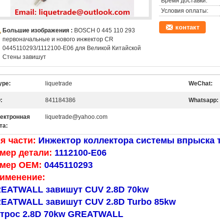
Время доставки:
Условия оплаты:
контакт
Большие изображения :
BOSCH 0 445 110 293
первоначальные и нового инжектор CR
0445110293/1112100-E06 для Великой Китайской
Стены завишут
ype:
liquetrade
WeChat:
:
841184386
Whatsapp:
ектронная
liquetrade@yahoo.com
та:
я части:
Инжектор коллектора системы впрыска 
мер детали:
1112100-E06
мер OEM:
0445110293
именение:
EATWALL завишут CUV 2.8D 70kw
EATWALL завишут CUV 2.8D Turbo 85kw
трос 2.8D 70kw GREATWALL