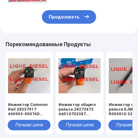
Продолжать
Порекомендованные Продукты
Инжектор Common
Инжектор общего
Инжектор об
Rail 28337917
рельса 28272472
рельса EJBR0
400903-00074D
A6510702387
R05001D 320/
400903-00074C
6510702387
320-06623
40090300074D
32006623
Лучшая цена
Лучшая цена
Лучшая ц
40090300074C