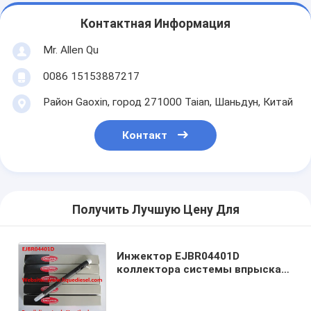
Контактная Информация
Mr. Allen Qu
0086 15153887217
Район Gaoxin, город 271000 Taian, Шаньдун, Китай
Контакт
Получить Лучшую Цену Для
Инжектор EJBR04401D
коллектора системы впрыска
топлива EJBR04401D ДЭЛФИ
для SSANGYONG A6650170221,
6650170221