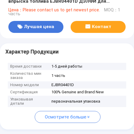
впрыска топлива EJBR04401D ДЭЛФИ для
SSANGYONG A6650170221, 6650170221
Цена：Please contact us to get newest price.
MOQ：1
часть
Лучшая цена
Контакт
Характер Продукции
Время доставки
1-5 дней работы
Количество мин
1 часть
заказа
Номер модели
EJBR04401D
Сертификация
100% Genuine and Brand New
Упаковывая
первоначальная упаковка
детали
Осмотрите больше