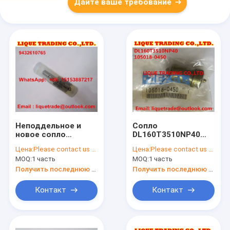
Дайте ваше требование
Неподдельное и
Сопло
новое сопло
DL160T3510NP40
105017-2690 zexel
100% неподдельное
Цена:
Please contact us to get newest price.
Цена:
Please contact us to get newest price.
9432610765
ZEXEL/105018-0450
MOQ:
1 часть
MOQ:
1 часть
DLLA152PN269
Получить последнюю цену
Получить последнюю цену
Контакт
Контакт