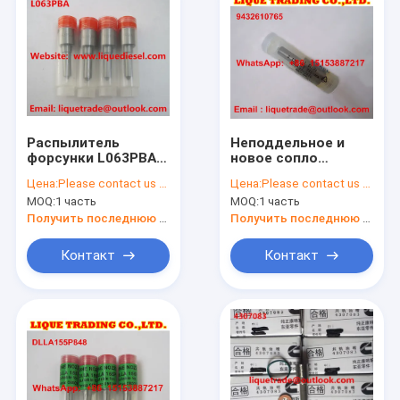
Распылитель
Неподдельное и
форсунки L063PBA
новое сопло
топлива
105017-2690 zexel
Цена:
Please contact us to get newest price.
Цена:
Please contact us to get newest price.
9432610765
MOQ:
1 часть
MOQ:
1 часть
DLLA152PN269
Получить последнюю цену
Получить последнюю цену
Контакт
Контакт
Главная страница
Продукция
О Компании