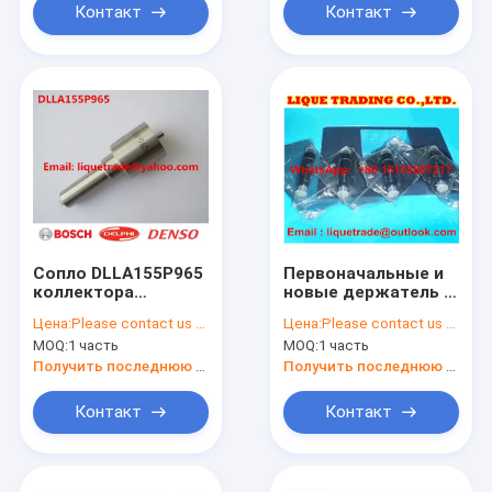
KOMATSU 095000-
8700 для 095000-
Контакт
Контакт
1211
5600, 1465A041
Сопло DLLA155P965
Первоначальные и
коллектора
новые держатель &
системы впрыска
сопло 093500-5700
Цена:
Please contact us to get newest price.
Цена:
Please contact us to get newest price.
топлива на HOWO
для ТОЙОТА 1KZ-T
MOQ:
1 часть
MOQ:
1 часть
095000-6700 095000-
23600-69105
6701
Получить последнюю цену
Получить последнюю цену
Контакт
Контакт