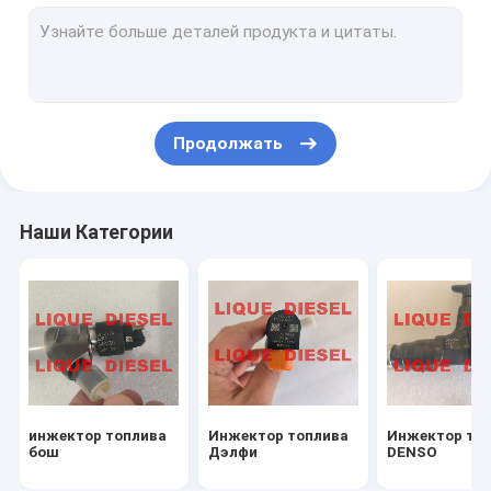
Форсунки горючего BOSCH-DELPHI-DENSO
Другие форсунки горючего
Насосы BOSCH-DELPHI-DENSO
Продолжать
Другие насосы
Клапаны коллектора системы впрыска топлива
Наши Категории
Датчики коллектора системы впрыска топлива
комплекты для ремонта
Турбонагнетатель
Другие части
инжектор топлива
Инжектор топлива
Инжектор то
бош
Дэлфи
DENSO