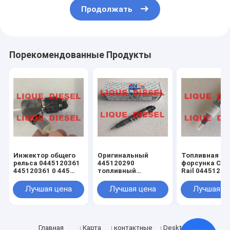
Продолжать
Порекомендованные Продукты
Инжектор общего
Оригинальный
Топливная
рельса 0445120361
445120290
форсунка Co
445120361 0 445
топливный
Rail 04451200
120 361 5801479314
инжектор
0445120231 0
0445120290 0 445
120 059 0 445
Лучшая цена
Лучшая цена
Лучшая ц
120 290 L4700-
231 для 4945
1112100A-A38
3976372 5263
L47001112100AA38
L4700-A-A38
Главная
Карта
контактные
Desktop