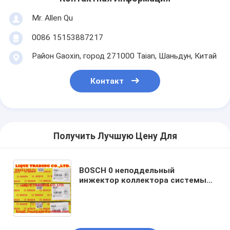
Mr. Allen Qu
0086 15153887217
Район Gaoxin, город 271000 Taian, Шаньдун, Китай
Контакт
Получить Лучшую Цену Для
BOSCH 0 неподдельный
инжектор коллектора системы
впрыска топлива 445 120 121
0445120121/4940640 для
двигателя ОСТРОВА Cummins