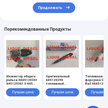
Продолжать
Порекомендованные Продукты
Инжектор общего
Оригинальный
Топливная
рельса 0445120361
445120290
форсунка Co
445120361 0 445
топливный
Rail 04451200
120 361 5801479314
инжектор
0445120231 0
0445120290 0 445
120 059 0 445
Лучшая цена
Лучшая цена
Лучшая ц
120 290 L4700-
231 для 4945
1112100A-A38
3976372 5263
L47001112100AA38
L4700-A-A38