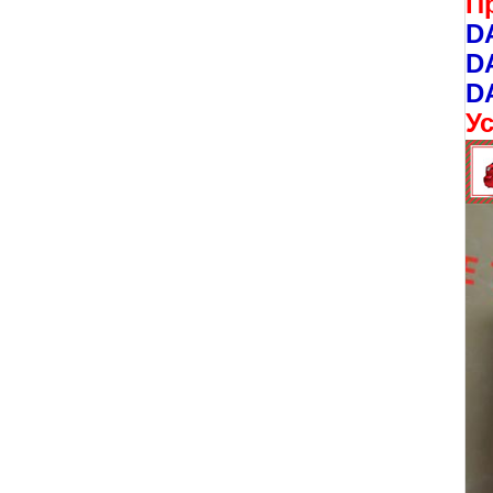
П
D
D
D
У