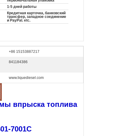
первоначальная упаковка
1-5 дней работы
Кредитная карточка, банковский
трансфер, западное соединение
и PayPal. etc.
+86 15153887217
841184386
www.liquediesel.com
емы впрыска топлива
01-7001C