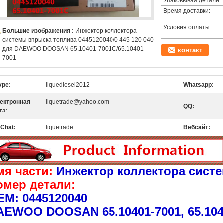
Упаковывая детали:
Время доставки:
Условия оплаты:
Большие изображения :
Инжектор коллектора
системы впрыска топлива 0445120040/0 445 120 040
для DAEWOO DOOSAN 65.10401-7001C/65.10401-
контакт
7001
ype:
liquediesel2012
Whatsapp:
ектронная
liquetrade@yahoo.com
QQ:
та:
Chat:
liquetrade
Вебсайт:
мя части:
Инжектор коллектора сист
омер детали:
EM: 0445120040
AEWOO DOOSAN 65.10401-7001, 65.104