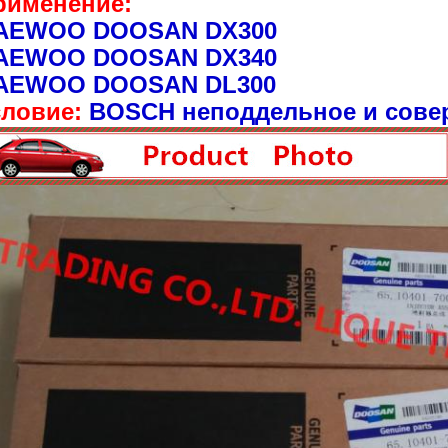
рименение:
AEWOO DOOSAN DX300
AEWOO DOOSAN DX340
AEWOO DOOSAN DL300
словие:
BOSCH неподдельное и сове