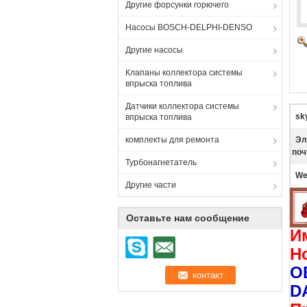
Другие форсунки горючего
Насосы BOSCH-DELPHI-DENSO
Другие насосы
Клапаны коллектора системы
впрыска топлива
Датчики коллектора системы
sk
впрыска топлива
комплекты для ремонта
Эл
поч
Турбонагнетатель
We
Другие части
Оставьте нам сообщение
И
Н
O
D