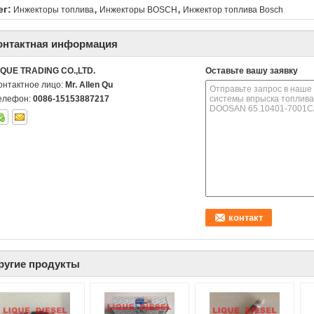
,
,
ег:
Инжекторы топлива
Инжекторы BOSCH
Инжектор топлива Bosch
онтактная информация
IQUE TRADING CO.,LTD.
Оставьте вашу заявку
онтактное лицо:
Mr. Allen Qu
елефон:
0086-15153887217
ругие продукты