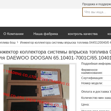
Продажа и поддерж
О Компании
Наша фабрика
контроль качества
к
оплива бош
Инжектор коллектора системы впрыска топлива 0445120040/0
Отправить запрос
нжектор коллектора системы впрыска топлива 
ля DAEWOO DOOSAN 65.10401-7001C/65.10401
Подробная информа
Фирменное
наименование:
Сертификация:
Номер модели:
Оплата и доставка 
Количество мин зака
Цена: