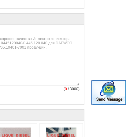
(
0
/ 3000)