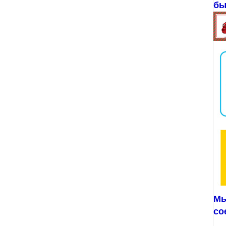
бы
Мы
со