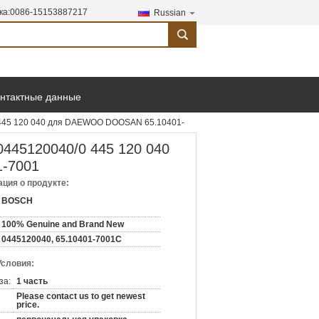
ка:
0086-15153887217
Russian
search
онтактные данные
 445 120 040 для DAEWOO DOOSAN 65.10401-
0445120040/0 445 120 040
-7001
ция о продукте:
BOSCH
100% Genuine and Brand New
0445120040, 65.10401-7001C
Условия:
за:
1 часть
Please contact us to get newest
price.