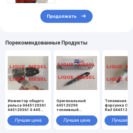
Продолжать
Порекомендованные Продукты
Инжектор общего
Оригинальный
Топливная
рельса 0445120361
445120290
форсунка Co
445120361 0 445
топливный
Rail 04451200
120 361 5801479314
инжектор
0445120231 0
0445120290 0 445
120 059 0 445
Лучшая цена
Лучшая цена
Лучшая ц
120 290 L4700-
231 для 4945
1112100A-A38
3976372 5263
L47001112100AA38