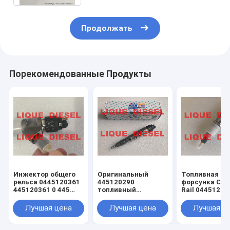
Продолжать
Порекомендованные Продукты
Инжектор общего
Оригинальный
Топливная
рельса 0445120361
445120290
форсунка Co
445120361 0 445
топливный
Rail 04451200
120 361 5801479314
инжектор
0445120231 0
0445120290 0 445
120 059 0 445
Лучшая цена
Лучшая цена
Лучшая ц
120 290 L4700-
231 для 4945
1112100A-A38
3976372 5263
L47001112100AA38