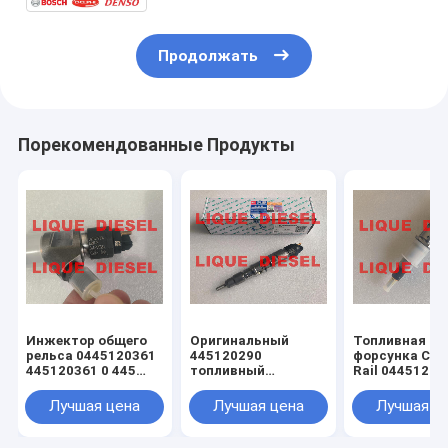
Продолжать
Порекомендованные Продукты
Инжектор общего
Оригинальный
Топливная
рельса 0445120361
445120290
форсунка Co
445120361 0 445
топливный
Rail 04451200
120 361 5801479314
инжектор
0445120231 0
0445120290 0 445
120 059 0 445
Лучшая цена
Лучшая цена
Лучшая ц
120 290 L4700-
231 для 4945
1112100A-A38
3976372 5263
L47001112100AA38