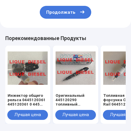
Продолжать
Порекомендованные Продукты
Инжектор общего
Оригинальный
Топливная
рельса 0445120361
445120290
форсунка Co
445120361 0 445
топливный
Rail 04451200
120 361 5801479314
инжектор
0445120231 0
0445120290 0 445
120 059 0 445
Лучшая цена
Лучшая цена
Лучшая ц
120 290 L4700-
231 для 4945
1112100A-A38
3976372 5263
L47001112100AA38
L4700-A-A38